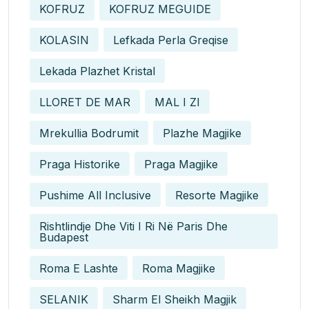
KOFRUZ
KOFRUZ MEGUIDE
KOLASIN
Lefkada Perla Greqise
Lekada Plazhet Kristal
LLORET DE MAR
MAL I ZI
Mrekullia Bodrumit
Plazhe Magjike
Praga Historike
Praga Magjike
Pushime All Inclusive
Resorte Magjike
Rishtlindje Dhe Viti I Ri Në Paris Dhe
Budapest
Roma E Lashte
Roma Magjike
SELANIK
Sharm El Sheikh Magjik